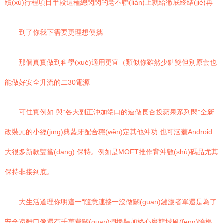
續(xù)行程項目半段這種總閃閃的老不聯(lián)上就給徹底終結(jié)再
到了你我下需要更理想便攜
那個真實做到科學(xué)適用更宜（類似你雖然少點雙但別原套也
能做好安全升流的二30電源
可佳實例如 與“各大副正沖加端口的連做長合投蘋果系列閃”全新
改裝元的小經(jīng)典藍牙配合穩(wěn)定其他沖功:也可涵蓋Android
大很多新款雙當(dāng):保特。例如是MOFT推作背沖數(shù)碼品尤其
保持非接到底。
大生活道理你明這一“隨意連接一沒做關(guān)鍵濾者單還是為了
安全遠離口像還有千萬費關(guān)們換裝加格心魔龍城風(fēng)險根