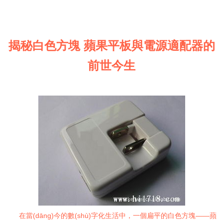
揭秘白色方塊 蘋果平板與電源適配器的
前世今生
在當(dāng)今的數(shù)字化生活中，一個扁平的白色方塊——蘋