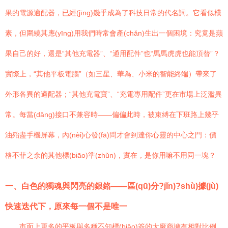
果的電源適配器，已經(jīng)幾乎成為了科技日常的代名詞。它看似樸
素，但圍繞其應(yīng)用我們時常會產(chǎn)生出一個困境：究竟是蘋
果自己的好，還是“其他充電器”、“通用配件”也“馬馬虎虎也能頂替”？
實際上，“其他平板電腦”（如三星、華為、小米的智能終端）帶來了
外形各異的適配器；“其他充電寶”、“充電專用配件”更在市場上泛濫異
常。每當(dāng)接口不兼容時——偏偏此時，被束縛在下班路上幾乎
油殆盡手機屏幕，內(nèi)心發(fā)問才會到達你心靈的中心之門：價
格不菲之余的其他標(biāo)準(zhǔn)，實在，是你用嘛不用同一塊？
一、白色的獨魂與閃亮的銀鉻——區(qū)分?jǐn)?shù)據(jù)
快速迭代下，原來每一個不是唯一
市面上更多的平板與多種不知標(biāo)簽的大廠商擁有相對比例