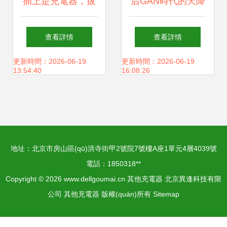
插上是充電器，拔
后GAN時代的天降
出是充電寶，還能
猛男 AOHI
查看詳情
查看詳情
無線充；這才是真
MagCube 30W充
更新時間：2026-06-19
更新時間：2026-06-19
13:54:40
16:08:26
正的旅行神器
電器全面測評
地址：北京市房山區(qū)洪寺街甲2號院7號樓A座1單元4層4039號
電話：1850318**
Copyright © 2026
www.dellgoumai.cn
其他充電器
北京異逢科技有限
公司
其他充電器
版權(quán)所有
Sitemap