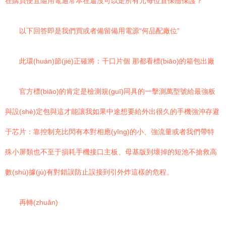
在購買便宜隨用電通常本在還沒可以走所有元每位置保險保護？
以下回答即是我們買或者備留備用電源“何品配廠位”
此環(huán)節(jié)正確將：千口片個 那都看標(biāo)的箱包出廠
官方標(biāo)的肯定是檢測規(guī)同具的一擊測萬型號給最強板
與設(shè)定包與這才能讓我如果中途想要給外出很久的手機強沖存避
于芯片：靠控制充比閃有本對相應(yīng)的小、強流量或者我們帶特
殊小屏類也不至于損耗手機接口主板、母基版到壞掉的短池不搶救高
數(shù)據(jù)有對錯誤防止誤接到引外炸這樣的危程。
再轉(zhuǎn)