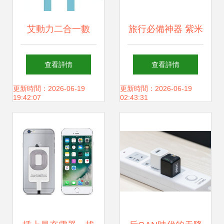
艾動力二合一數
旅行必備神器 紫米
(shù)據(jù)線評測
快充，一個充電器
查看詳情
查看詳情
彩色設(shè)計與多
走遍全球
更新時間：2026-06-19
更新時間：2026-06-19
19:42:07
02:43:31
設(shè)備兼容的便
捷之選