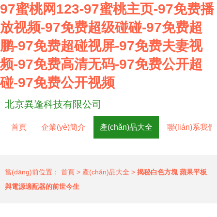
97蜜桃网123-97蜜桃主页-97免费播
放视频-97免费超级碰碰-97免费超
鹏-97免费超碰视屏-97免费夫妻视
频-97免费高清无码-97免费公开超
碰-97免费公开视频
北京異逢科技有限公司
首頁
企業(yè)簡介
產(chǎn)品大全
聯(lián)系我們
當(dāng)前位置：
首頁
>
產(chǎn)品大全
>
揭秘白色方塊 蘋果平板
與電源適配器的前世今生