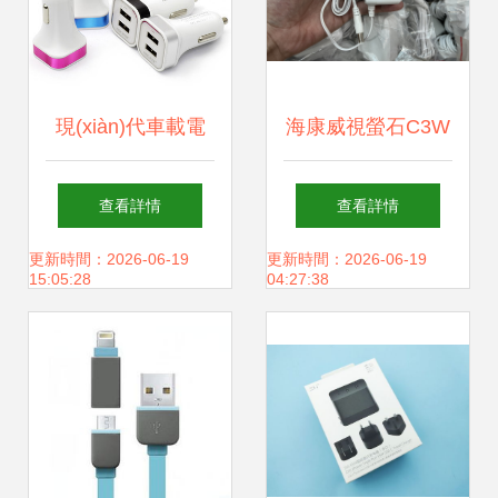
現(xiàn)代車載電
海康威視螢石C3W
源的選擇 解析“英
攝像頭12v電源適
查看詳情
查看詳情
才星YC-150”雙
配器 兼容性與選擇
更新時間：2026-06-19
更新時間：2026-06-19
15:05:28
04:27:38
USB充電器的設
的全面指南
(shè)計與功能