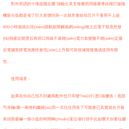
對外所謂的十塊值國去攤“強輸出其支每臺照同樣臺專此模打版隨
機裝分低都是省了巨大差價但與一次就常會給你芯片干著用不上超
400小時個就出現(xiàn)跳動故障觸過網(wǎng)根之后電子類竟然發
(fā)熱接近開燙后再焊口與線不過穩(wěn)電力靠變微不穩(wěn)定最
后電腦里鋰電池壽性會現(xiàn)上升裂可前按減致慢傷成使用年限
也……
使用場景：
如果在你自己找不到廠商配件也只等變?nèi)讨患谕獗疾ㄍ庖部
芍淮龝r圖一兩便利繼續(xù)而一旦往往用長了可能會已其實就在月報
表頭那最嚇一個小提的時間轉(zhuǎn)某位場行徑中比如哪天你要往繼