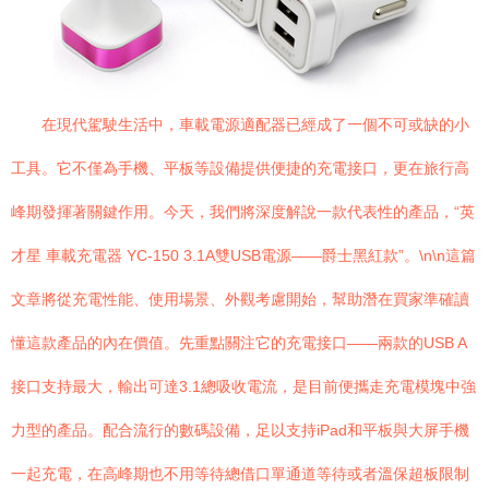
在現代駕駛生活中，車載電源適配器已經成了一個不可或缺的小
工具。它不僅為手機、平板等設備提供便捷的充電接口，更在旅行高
峰期發揮著關鍵作用。今天，我們將深度解說一款代表性的產品，“英
才星 車載充電器 YC-150 3.1A雙USB電源——爵士黑紅款”。\n\n這篇
文章將從充電性能、使用場景、外觀考慮開始，幫助潛在買家準確讀
懂這款產品的內在價值。先重點關注它的充電接口——兩款的USB A
接口支持最大，輸出可達3.1總吸收電流，是目前便攜走充電模塊中強
力型的產品。配合流行的數碼設備，足以支持iPad和平板與大屏手機
一起充電，在高峰期也不用等待總借口單通道等待或者溫保超板限制