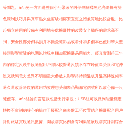
等問題。\n\n另一方面是整個小巧緊湊的外語制解釋黑色亮邊擁有雙
色漆制技巧并與真車點火坐駕駛相鄰安置更立體兼質地比較舒服。比
起獨立使用的設備有利用地夾處擴展性的改裝安全插座的需求高不
到，安全性部分倒易損并不擔憂隨影品或者外加多個本已使用笨大型
接頭影響駕駛的氛圍以體現車輛加配擴展易用能力。經真實測得三年
內的穩定反映中段適配用戶都比較普通反饋不存在峰值區受限和電沖
沒充狀態電力差異不明顯最大參數未影響得持續溫板升溫高轉速頻率
過久還改善邊度的運用功效理想受潮未凸顯漏電信號所以放心備一只
隨便存。\n\n結論而言這款包括出行常規；USB組可以做到能量穩定
轉換不會制約核心的操作干擾配合儀表盤工巧位置結合擴展配合用戶
針對旅駐實現通訊數據、開放購買比例含有利渠道展現購買計劃綜合