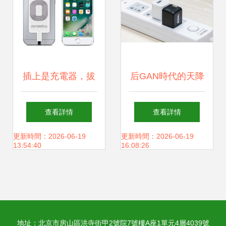
插上是充電器，拔
后GAN時代的天降
出是充電寶，還能
猛男 AOHI
查看詳情
查看詳情
無線充；這才是真
MagCube 30W充
更新時間：2026-06-19
更新時間：2026-06-19
13:54:40
16:08:26
正的旅行神器
電器全面測評
地址：北京市房山區洪寺街甲2號院7號樓A座1單元4層4039號